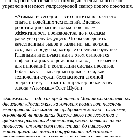
Теперь робот управляется с помощью специального блока
управления и имеет ультразвуковой сканер нового поколения.
«Атоммаш» сегодня — это синтез многолетнего
опыта и новейших технологий. Внедряя
роботизацию, мы не только повышаем
эффективность производства, но и создаем
рабочую среду будущего. Чтобы совершить
качественный рывок в развитии, мы должны
создавать продукты, которые определят будущее.
Главными инструментами в этом становится
цифровизация. Современный завод — это место
для инноваций и реализации смелых проектов.
Робот-паук — наглядный пример того, как
технологии служат безопасности атомной
энергетики», — отметил директор по качеству
завода «Атоммаш» Олег Шубин.
«Атоммаш» — одно из предприятий Машиностроительного
дивизиона «Росатома», на которых реализуют перечень
мероприятий для создания «цифрового» завода – системы,
основанной на принципах бережливого производства и
цифровых решениях. Автоматизированы большая часть
процессов: от контроля и логистики, до цифрового
мониторинга состояния оборудования. «Атоммаш»
специализируется на изготовлении ядерных реакторов и