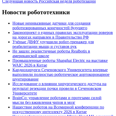
Следующая новость
Российская неделя роботизации
записям
Новости робототехники
Новые неинвазивные датчики для создания
роботизированных конечностей будущего
Законопроект о единых правилах эксплуатации роверов
на дорогах направлен в Правительство РФ
Учёные ДВФУ улучшили робот-тренажер для
реабилитации мышц и суставов рук
Не зашло: реалистичные роботы Realbotix в
американской школе
Промышленные роботы Shanghai Electric на выставке
WAIC 2026 в Китае
Кардиохирурги Сеченовского Университета впервые
выполнили полностью роботическое аортокоронарное
шунтирование
Исследование о влиянии хирургического доступа на
результат резекции почки провели в Сеченовском
Университете
BrainCo: управление роботами и протезами силой
мысли без вживления чипов в мозг
Нашествие роботов на Всемирной конференции по
искусственному интеллекту 2026 в Китае