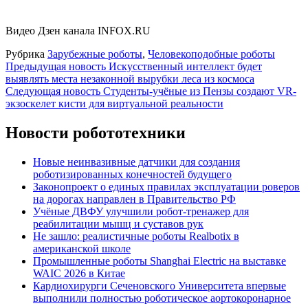
Видео Дзен канала INFOX.RU
Рубрика
Зарубежные роботы
,
Человекоподобные роботы
Навигация
Предыдущая новость
Искусственный интеллект будет
выявлять места незаконной вырубки леса из космоса
по
Следующая новость
Студенты-учёные из Пензы создают VR-
записям
экзоскелет кисти для виртуальной реальности
Новости робототехники
Новые неинвазивные датчики для создания
роботизированных конечностей будущего
Законопроект о единых правилах эксплуатации роверов
на дорогах направлен в Правительство РФ
Учёные ДВФУ улучшили робот-тренажер для
реабилитации мышц и суставов рук
Не зашло: реалистичные роботы Realbotix в
американской школе
Промышленные роботы Shanghai Electric на выставке
WAIC 2026 в Китае
Кардиохирурги Сеченовского Университета впервые
выполнили полностью роботическое аортокоронарное