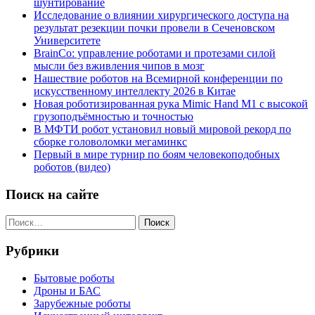
шунтирование
Исследование о влиянии хирургического доступа на
результат резекции почки провели в Сеченовском
Университете
BrainCo: управление роботами и протезами силой
мысли без вживления чипов в мозг
Нашествие роботов на Всемирной конференции по
искусственному интеллекту 2026 в Китае
Новая роботизированная рука Mimic Hand M1 с высокой
грузоподъёмностью и точностью
В МФТИ робот установил новый мировой рекорд по
сборке головоломки мегаминкс
Первый в мире турнир по боям человекоподобных
роботов (видео)
Поиск на сайте
Найти:
Рубрики
Бытовые роботы
Дроны и БАС
Зарубежные роботы