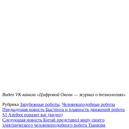
Видео VK канала «Цифровой Океан — журнал о технологиях»
Рубрика
Зарубежные роботы
,
Человекоподобные роботы
Навигация
Предыдущая новость
Быстрота и плавность движений робота
S1 Astribot поразит вас (видео)
по
Следующая новость
Китай представил миру своего
записям
электрического человекоподобного робота Tiangong