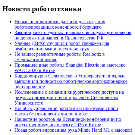
Новости робототехники
Новые неинвазивные датчики для создания
роботизированных конечностей будущего
Законопроект о единых правилах эксплуатации роверов
на дорогах направлен в Правительство РФ
Учёные ДВФУ улучшили робот-тренажер для
реабилитации мышц и суставов рук
Не зашло: реалистичные роботы Realbotix в
американской школе
Промышленные роботы Shanghai Electric на выставке
WAIC 2026 в Китае
Кардиохирурги Сеченовского Университета впервые
выполнили полностью роботическое аортокоронарное
шунтирование
Исследование о влиянии хирургического доступа на
результат резекции почки провели в Сеченовском
Университете
BrainCo: управление роботами и протезами силой
мысли без вживления чипов в мозг
Нашествие роботов на Всемирной конференции по
искусственному интеллекту 2026 в Китае
Новая роботизированная рука Mimic Hand M1 с высокой