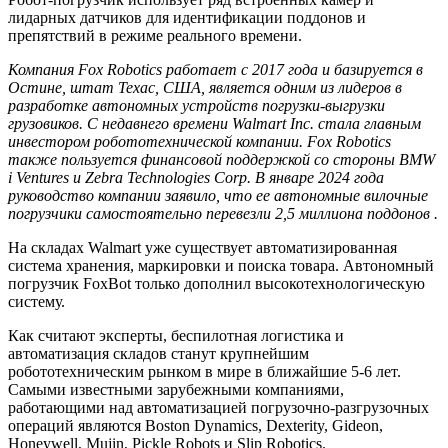
лидарных датчиков для идентификации поддонов и
препятствий в режиме реального времени.
Компания Fox Robotics работает с 2017 года и базируется в
Остине, штат Техас, США, является одним из лидеров в
разработке автономных устройств погрузки-выгрузки
грузовиков. С недавнего времени Walmart Inc. стала главным
инвестором робототехнической компании. Fox Robotics
также пользуется финансовой поддержкой со стороны BMW
i Ventures и Zebra Technologies Corp. В январе 2024 года
руководство компании заявило, что ее автономные вилочные
погрузчики самостоятельно перевезли 2,5 миллиона поддонов .
На складах Walmart уже существует автоматизированная
система хранения, маркировки и поиска товара. Автономный
погрузчик FoxBot только дополнил высокотехнологическую
систему.
Как считают эксперты, беспилотная логистика и
автоматизация складов станут крупнейшим
робототехническим рынком в мире в ближайшие 5-6 лет.
Самыми известными зарубежными компаниями,
работающими над автоматизацией погрузочно-разгрузочных
операций являются Boston Dynamics, Dexterity, Gideon,
Honeywell, Mujin, Pickle Robots и Slip Robotics.