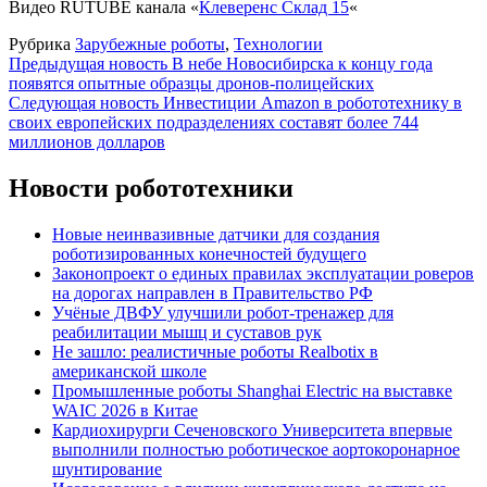
Видео RUTUBE канала «
Клеверенс Склад 15
«
Рубрика
Зарубежные роботы
,
Технологии
Навигация
Предыдущая новость
В небе Новосибирска к концу года
появятся опытные образцы дронов-полицейских
по
Следующая новость
Инвестиции Amazon в робототехнику в
записям
своих европейских подразделениях составят более 744
миллионов долларов
Новости робототехники
Новые неинвазивные датчики для создания
роботизированных конечностей будущего
Законопроект о единых правилах эксплуатации роверов
на дорогах направлен в Правительство РФ
Учёные ДВФУ улучшили робот-тренажер для
реабилитации мышц и суставов рук
Не зашло: реалистичные роботы Realbotix в
американской школе
Промышленные роботы Shanghai Electric на выставке
WAIC 2026 в Китае
Кардиохирурги Сеченовского Университета впервые
выполнили полностью роботическое аортокоронарное
шунтирование