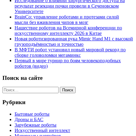
Исследование о влиянии хирургического доступа на
результат резекции почки провели в Сеченовском
Университете
BrainCo: управление роботами и протезами силой
мысли без вживления чипов в мозг
Нашествие роботов на Всемирной конференции по
искусственному интеллекту 2026 в Китае
Новая роботизированная рука Mimic Hand M1 с высокой
грузоподъёмностью и точностью
В МФТИ робот установил новый мировой рекорд по
сборке головоломки мегаминкс
Первый в мире турнир по боям человекоподобных
роботов (видео)
Поиск на сайте
Найти:
Рубрики
Бытовые роботы
Дроны и БАС
Зарубежные роботы
Искусственный интеллект
Материалы партнёров