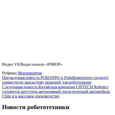
Видео VKВидео канала «ЮМОР»
Рубрика
Мероприятия
Навигация
Предыдущая новость
РОБОПРО и РобоКомпонент создадут
совместную экосистему решений для роботизации
по
Следующая новость
Китайская компания UBTECH Robotics
записям
готовится запустить автономный логистический автомобиль
Chitu α в массовое производство
Новости робототехники