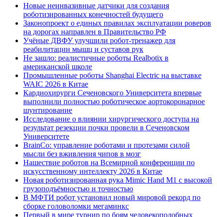
Новые неинвазивные датчики для создания
роботизированных конечностей будущего
Законопроект о единых правилах эксплуатации роверов
на дорогах направлен в Правительство РФ
Учёные ДВФУ улучшили робот-тренажер для
реабилитации мышц и суставов рук
Не зашло: реалистичные роботы Realbotix в
американской школе
Промышленные роботы Shanghai Electric на выставке
WAIC 2026 в Китае
Кардиохирурги Сеченовского Университета впервые
выполнили полностью роботическое аортокоронарное
шунтирование
Исследование о влиянии хирургического доступа на
результат резекции почки провели в Сеченовском
Университете
BrainCo: управление роботами и протезами силой
мысли без вживления чипов в мозг
Нашествие роботов на Всемирной конференции по
искусственному интеллекту 2026 в Китае
Новая роботизированная рука Mimic Hand M1 с высокой
грузоподъёмностью и точностью
В МФТИ робот установил новый мировой рекорд по
сборке головоломки мегаминкс
Первый в мире турнир по боям человекоподобных