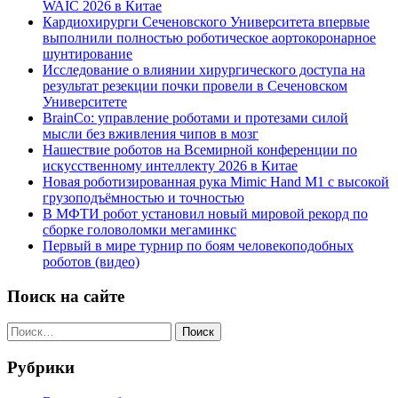
WAIC 2026 в Китае
Кардиохирурги Сеченовского Университета впервые
выполнили полностью роботическое аортокоронарное
шунтирование
Исследование о влиянии хирургического доступа на
результат резекции почки провели в Сеченовском
Университете
BrainCo: управление роботами и протезами силой
мысли без вживления чипов в мозг
Нашествие роботов на Всемирной конференции по
искусственному интеллекту 2026 в Китае
Новая роботизированная рука Mimic Hand M1 с высокой
грузоподъёмностью и точностью
В МФТИ робот установил новый мировой рекорд по
сборке головоломки мегаминкс
Первый в мире турнир по боям человекоподобных
роботов (видео)
Поиск на сайте
Найти:
Рубрики