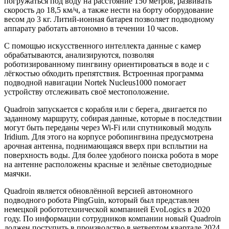
погружаться под воду на расстояние 150 метров, развивать
скорость до 18,5 км/ч, а также нести на борту оборудование
весом до 3 кг. Литий-ионная батарея позволяет подводному
аппарату работать автономно в течении 10 часов.
С помощью искусственного интеллекта данные с камер
обрабатываются, анализируются, позволяя
роботизированному пингвину ориентироваться в воде и с
лёгкостью обходить препятствия. Встроенная программа
подводной навигации Nortek Nucleus1000 помогает
устройству отслеживать своё местоположение.
Quadroin запускается с корабля или с берега, двигается по
заданному маршруту, собирая данные, которые в последствии
могут быть переданы через Wi-Fi или спутниковый модуль
Iridium. Для этого на корпусе робопингвина предусмотрена
арочная антенна, поднимающаяся вверх при всплытии на
поверхность воды. Для более удобного поиска робота в море
на антенне расположены красные и зелёные светодиодные
маячки.
Quadroin является обновлённой версией автономного
подводного робота PingGuin, который был представлен
немецкой робототехнической компанией EvoLogics в 2020
году. По информации сотрудников компании новый Quadroin
должен поступить в производство в четвертом квартале 2024