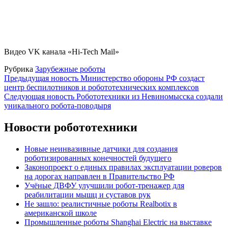
Видео VK канала «Hi-Tech Mail»
Рубрика
Зарубежные роботы
Навигация
Предыдущая новость
Министерство обороны РФ создаст
центр беспилотников и робототехнических комплексов
по
Следующая новость
Робототехники из Невиномысска создали
записям
уникального робота-поводыря
Новости робототехники
Новые неинвазивные датчики для создания
роботизированных конечностей будущего
Законопроект о единых правилах эксплуатации роверов
на дорогах направлен в Правительство РФ
Учёные ДВФУ улучшили робот-тренажер для
реабилитации мышц и суставов рук
Не зашло: реалистичные роботы Realbotix в
американской школе
Промышленные роботы Shanghai Electric на выставке